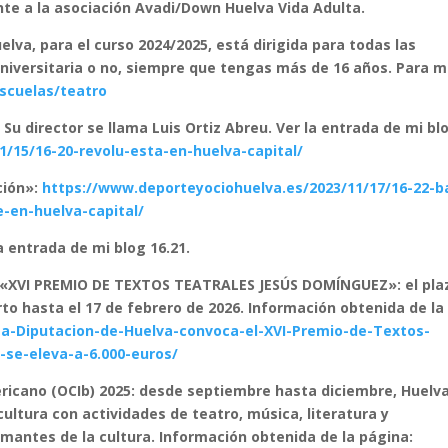
te a la asociación Avadi/Down Huelva Vida Adulta.
elva, para el curso 2024/2025, está dirigida para todas las
iversitaria o no, siempre que tengas más de 16 años. Para 
scuelas/teatro
Su director se llama Luis Ortiz Abreu. Ver la entrada de mi bl
/15/16-20-revolu-esta-en-huelva-capital/
ción»:
https://www.deporteyociohuelva.es/2023/11/17/16-22-ba
-en-huelva-capital/
a entrada de mi blog 16.21.
«XVI PREMIO DE TEXTOS TEATRALES JESÚS DOMÍNGUEZ»: el pla
to hasta el 17 de febrero de 2026. Información obtenida de la
La-Diputacion-de-Huelva-convoca-el-XVI-Premio-de-Textos-
se-eleva-a-6.000-euros/
ericano (OCIb) 2025: desde septiembre hasta diciembre, Huelv
 cultura con actividades de teatro, música, literatura y
amantes de la cultura. Información obtenida de la página: