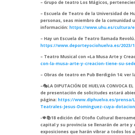
– Grupo de teatro Los Mágicos, pertenecien
– Escuela de Teatro de la Universidad de Hu
personas, seas miembro de la comunidad un
información:
https://www.uhu.es/cultura/e
– Hay un Escuela de Teatro llamada Revolú. 
https://www.deporteyociohuelva.es/2023/11
– Teatro Musical con «La Musa Arte y Crea
con-la-musa-arte-y-creacion-tiene-su-sede
– Obras de teatro en Pub Berdigón 14: ver l
–🎭LA DIPUTACIÓN DE HUELVA CONVOCA EL 
de presentación de solicitudes estará abier
página:
https://www.diphuelva.es/prensa/
Teatrales-Jesus-Dominguez-cuya-dotacion-
-🍁📚18 edición del Otoño Cultural Iberoam
capital y su provincia se llenarán de arte y
exposiciones que harán vibrar a todos los 