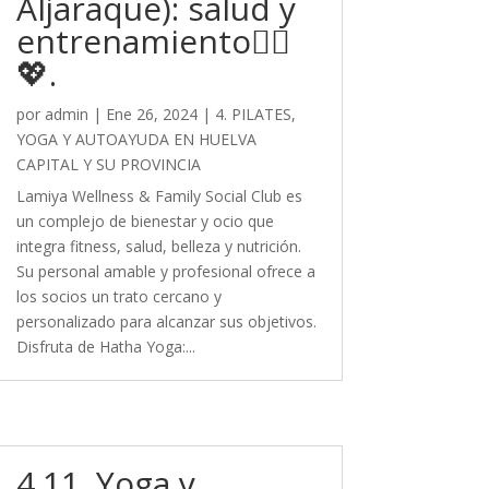
Aljaraque): salud y
entrenamiento🧘‍♀️
💖.
por
admin
|
Ene 26, 2024
|
4. PILATES,
YOGA Y AUTOAYUDA EN HUELVA
CAPITAL Y SU PROVINCIA
Lamiya Wellness & Family Social Club es
un complejo de bienestar y ocio que
integra fitness, salud, belleza y nutrición.
Su personal amable y profesional ofrece a
los socios un trato cercano y
personalizado para alcanzar sus objetivos.
Disfruta de Hatha Yoga:...
4.11. Yoga y