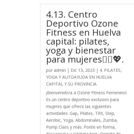
4.13. Centro
Deportivo Ozone
Fitness en Huelva
capital: pilates,
yoga y bienestar
para mujeres🧘‍♀️💖.
por
admin
|
Dic 13, 2023
|
4. PILATES,
YOGA Y AUTOAYUDA EN HUELVA
CAPITAL Y SU PROVINCIA
¡Bienvenido/a a Ozone Fitness Femenino!.
Es un centro deportivo exclusivo para
mujeres que ofrece las siguientes
actividades: Gap, Pilates, TRX, Step,
Aerobic, Yoga, Abdominales, Zumba,
Pump Class y más. Ponte en forma,
desconecta y siéntete bien. Opinión de