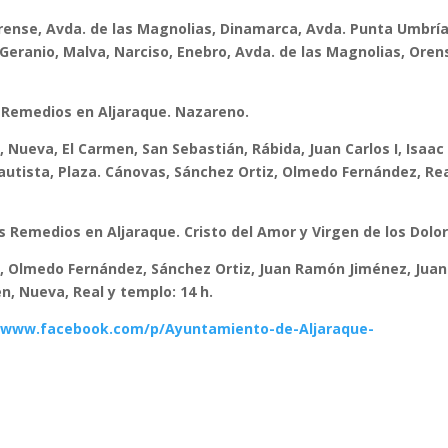
, Orense, Avda. de las Magnolias, Dinamarca, Avda. Punta Umbría
Geranio, Malva, Narciso, Enebro, Avda. de las Magnolias, Oren
s Remedios en Aljaraque. Nazareno.
al, Nueva, El Carmen, San Sebastián, Rábida, Juan Carlos I, Isaac
Bautista, Plaza. Cánovas, Sánchez Ortiz, Olmedo Fernández, Rea
os Remedios en Aljaraque.
Cristo del Amor y Virgen de los Dolo
Real, Olmedo Fernández, Sánchez Ortiz, Juan Ramón Jiménez, Juan
en, Nueva, Real y templo: 14 h.
//www.facebook.com/p/Ayuntamiento-de-Aljaraque-