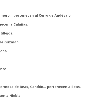
Lomero… pertenecen al Cerro de Andévalo.
necen a Calañas.
illejos.
 de Guzmán.
iana.
nte.
ahermosa de Beas, Candón… pertenecen a Beas.
en a Niebla.