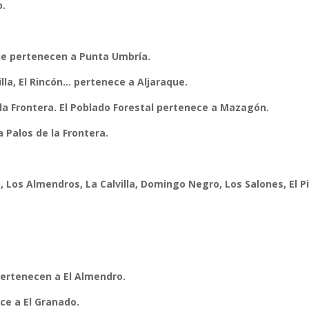
o.
que pertenecen a Punta Umbría.
illa, El Rincón… pertenece a Aljaraque.
a Frontera.
El Poblado Forestal pertenece a Mazagón.
 Palos de la Frontera.
o, Los Almendros, La Calvilla, Domingo Negro, Los Salones, El P
 pertenecen a El Almendro.
ce a El Granado.