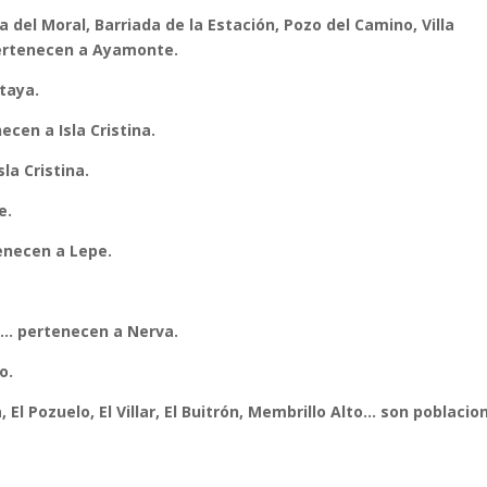
ta del Moral, Barriada de la Estación, Pozo del Camino, Villa
 pertenecen a Ayamonte.
taya.
cen a Isla Cristina.
la Cristina.
e.
tenecen a Lepe.
en… pertenecen a Nerva.
o.
l Pozuelo, El Villar, El Buitrón, Membrillo Alto… son poblacio