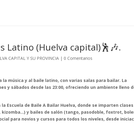
ss Latino (Huelva capital)🕺🎶.
ELVA CAPITAL Y SU PROVINCIA
|
0 Comentarios
la música y al baile latino, con varias salas para bailar. La
rnes y sábados desde las 23:00, ofreciendo un ambiente lleno 
a la
Escuela de Baile A Bailar Huelva
, donde se imparten clases
, kizomba…) y bailes de salón (tango, pasodoble, foxtrot, bole
pcial para novios
y cursos para
todos los niveles, desde inicia