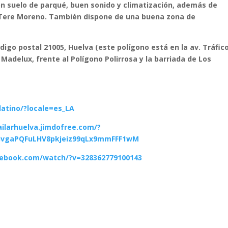
con suelo de parqué, buen
sonido y climatización, además de
s Tere Moreno. También dispone de una buena zona de
digo postal 21005, Huelva (este polígono está en la av. Tráfic
adelux, frente al Polígono Polirrosa y la barriada de Los
atino/?locale=es_LA
ailarhuelva.jimdofree.com/?
GvgaPQFuLHV8pkjeiz99qLx9mmFFF1wM
cebook.com/watch/?v=328362779100143