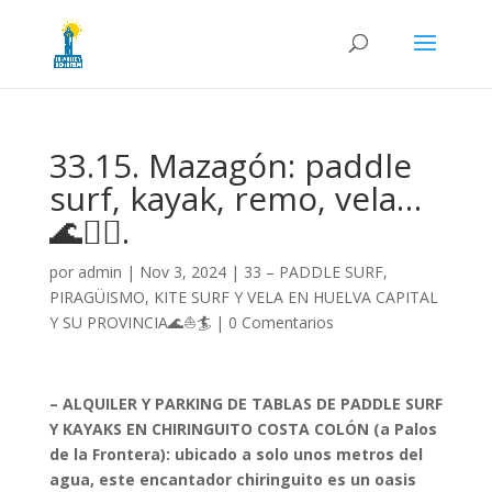
33.15. Mazagón: paddle
surf, kayak, remo, vela…
🌊🏄‍♂️.
por
admin
|
Nov 3, 2024
|
33 – PADDLE SURF,
PIRAGÜISMO, KITE SURF Y VELA EN HUELVA CAPITAL
Y SU PROVINCIA🌊⛵🏄
|
0 Comentarios
– ALQUILER Y PARKING DE TABLAS DE PADDLE SURF
Y KAYAKS EN CHIRINGUITO COSTA COLÓN (a Palos
de la Frontera): ubicado a solo unos metros del
agua, este encantador chiringuito es un oasis