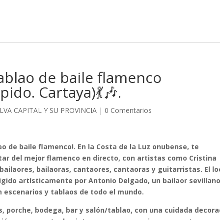
tablao de baile flamenco
ido. Cartaya)💃🎶.
ELVA CAPITAL Y SU PROVINCIA
|
0 Comentarios
o de baile flamenco!. En la Costa de la Luz onubense, te
ar del mejor flamenco en directo, con artistas como Cristina
ailaores, bailaoras, cantaores, cantaoras y guitarristas. El lo
igido artísticamente por Antonio Delgado, un bailaor sevillan
n escenarios y tablaos de todo el mundo.
, porche, bodega, bar y salón/tablao, con una cuidada decora