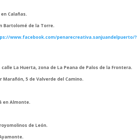
 en Calañas.
n Bartolomé de la Torre.
tps://www.facebook.com/penarecreativa.sanjuandelpuerto/?
n calle La Huerta, zona de La Peana de Palos de la Frontera.
r Marañón, 5 de Valverde del Camino.
tá en Almonte.
rroyomolinos de León.
 Ayamonte.