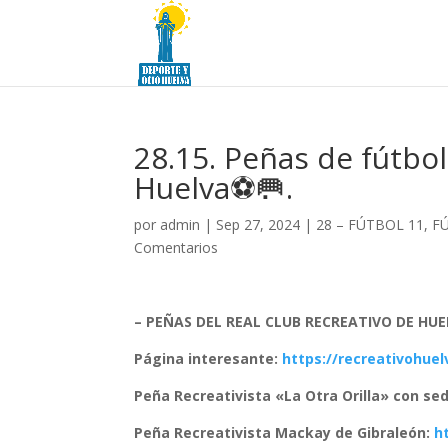
28.15. Peñas de fútbol
Huelva⚽🥅.
por
admin
|
Sep 27, 2024
|
28 – FÚTBOL 11, 
Comentarios
– PEÑAS DEL REAL CLUB RECREATIVO DE HU
Página interesante:
https://recreativohue
Peña Recreativista «La Otra Orilla» con se
Peña Recreativista Mackay de Gibraleón:
h