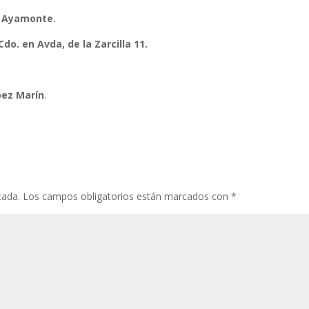
n Ayamonte.
o. en Avda, de la Zarcilla 11.
pez Marín
.
cada.
Los campos obligatorios están marcados con
*