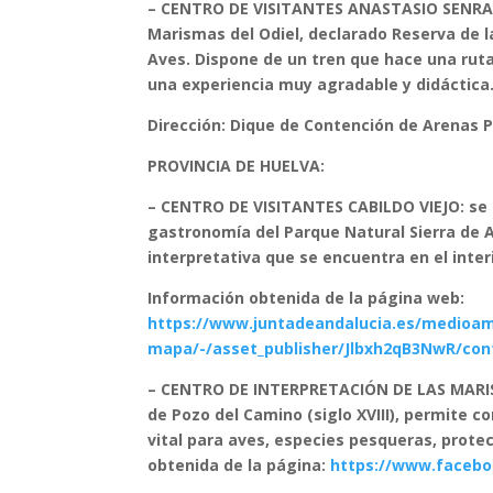
– CENTRO DE VISITANTES ANASTASIO SENRA: e
Marismas del Odiel, declarado Reserva de l
Aves. Dispone de un tren que hace una ruta 
una experiencia muy agradable y didáctica
Dirección: Dique de Contención de Arenas Prí
PROVINCIA DE HUELVA:
– CENTRO DE VISITANTES CABILDO VIEJO: se u
gastronomía del Parque Natural Sierra de 
interpretativa que se encuentra en el interi
Información obtenida de la página web:
https://www.juntadeandalucia.es/medioam
mapa/-/asset_publisher/Jlbxh2qB3NwR/cont
– CENTRO DE INTERPRETACIÓN DE LAS MARISM
de Pozo del Camino (siglo XVIII), permite 
vital para aves, especies pesqueras, protec
obtenida de la página:
https://www.facebo