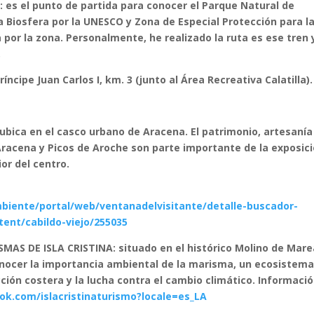
s el punto de partida para conocer el Parque Natural de
a Biosfera por la UNESCO y Zona de Especial Protección para l
por la zona. Personalmente, he realizado la ruta es ese tren 
.
ncipe Juan Carlos I, km. 3 (junto al Área Recreativa Calatilla).
bica en el casco urbano de Aracena. El patrimonio, artesanía
Aracena y Picos de Aroche son parte importante de la exposic
or del centro.
biente/portal/web/ventanadelvisitante/detalle-buscador-
ent/cabildo-viejo/255035
AS DE ISLA CRISTINA: situado en el histórico Molino de Mar
conocer la importancia ambiental de la marisma, un ecosistem
ción costera y la lucha contra el cambio climático. Informaci
ok.com/islacristinaturismo?locale=es_LA