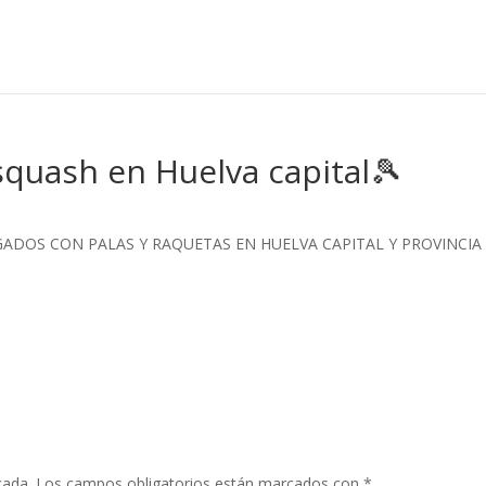
 squash en Huelva capital🎾
GADOS CON PALAS Y RAQUETAS EN HUELVA CAPITAL Y PROVINCIA
cada.
Los campos obligatorios están marcados con
*