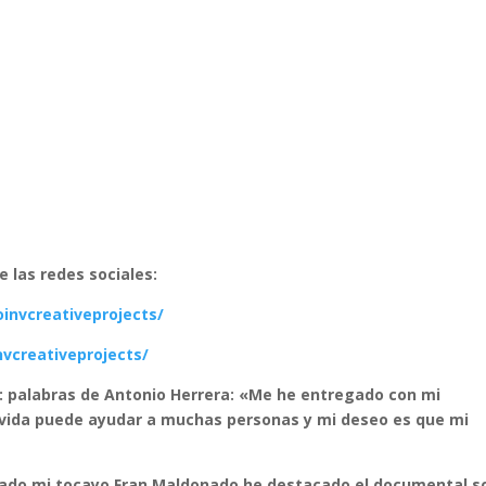
 las redes sociales:
invcreativeprojects/
vcreativeprojects/
:
palabras de Antonio Herrera: «Me he entregado con mi
i vida puede ayudar a muchas personas y mi deseo es que mi
reado mi tocayo Fran Maldonado he destacado el documental s