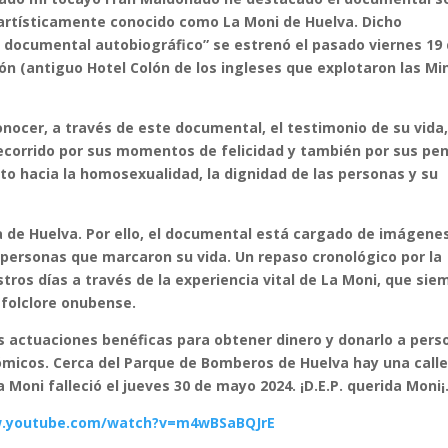
y artísticamente conocido como La Moni de Huelva. Dicho
 documental autobiográfico” se estrenó el pasado viernes 19
lón (antiguo Hotel Colón de los ingleses que explotaron las Mi
onocer, a través de este documental, el testimonio de su vida
recorrido por sus momentos de felicidad y también por sus pe
peto hacia la homosexualidad, la dignidad de las personas y su
ia de Huelva. Por ello, el documental está cargado de imágene
y personas que marcaron su vida. Un repaso cronológico por la
tros días a través de la experiencia vital de La Moni, que sie
 folclore onubense.
s actuaciones benéficas para obtener dinero y donarlo a pers
micos. Cerca del Parque de Bomberos de Huelva hay una call
 Moni falleció el jueves 30 de mayo 2024. ¡D.E.P. querida Moni¡
w.youtube.com/watch?v=m4wBSaBQJrE