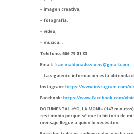
– imagen creativa,
– fotografía,
– vídeo,
– música…
Teléfono: 666 79 01 33.
Email:
fran.maldonado.vloinv@gmail.com
– La siguiente información está obtenida de
Instagram:
https://www.instagram.com/vlo
Facebook:
https://www.facebook.com/vloin
DOCUMENTAL «YO, LA MONI» (147 minutos)
testimonio porque sé que la historia de m
mensaje llegue a quien lo necesite».
Entre los trabajos audiovisuales que ha c