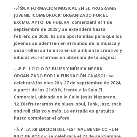
-🎶🎤LA FORMACIÓN MUSICAL EN EL PROGRAMA
JUVENIL ‘COMBOROCK’ ORGANIZADO POR EL
EXCMO. AYTO. DE HUELVA: comenzará el 1 de
septiembre de 2025 y se extenderá hasta
febrero de 2026. Es una oportunidad para que los
jóvenes se adentren en el mundo de la música y
desarrollen su talento en un ambiente creativo y
educativo. Información obtenida de la página:
– 🎵 EL I CICLO DE BLUES Y MÚSICA NEGRA
ORGANIZADO POR LA FUNDACIÓN CAJASOL: se
celebrará los días 20 y 27 de septiembre de 2024,
a partir de las 21:00 h, frente a la Sala El
Comercial, ubicada en la Calle Jesús Nazareno,
12. Disfrutaremos de blues, soul, funk, jazz, rock
and roll clásico y más. La entrada es gratuita
hasta completar el aforo.
-🎸🎵 LA XII EDICIÓN DEL FESTIVAL BENÉFICO «UN
KILO DE ROCK»: se celebrará el 27 de septiembre