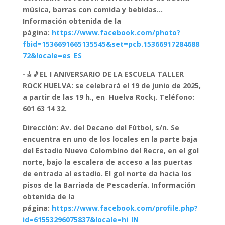
música, barras con comida y bebidas…
Información obtenida de la
página:
https://www.facebook.com/photo?
fbid=1536691665135545&set=pcb.15366917284688
72&locale=es_ES
-🎸🎵EL I ANIVERSARIO DE LA ESCUELA TALLER
ROCK HUELVA: se celebrará el 19 de junio de 2025,
a partir de las 19 h., en Huelva Rock¡. Teléfono:
601 63 14 32.
Dirección: Av. del Decano del Fútbol, s/n. Se
encuentra en uno de los locales en la parte baja
del Estadio Nuevo Colombino del Recre, en el gol
norte, bajo la escalera de acceso a las puertas
de entrada al estadio. El gol norte da hacia los
pisos de la Barriada de Pescadería. Información
obtenida de la
página:
https://www.facebook.com/profile.php?
id=61553296075837&locale=hi_IN