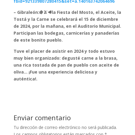
fbid=921339807280415&set=a.140163742064696
– Gibraleón:🍇🫒🥩la Fiesta del Mosto, el Aceite, la
Tostá y la Carne se celebrará el 15 de diciembre
de 2024, por la mañana, en el Auditorio Municipal.
Participan las bodegas, carnicerías y panaderías
de este bonito pueblo.
Tuve el placer de asistir en 2024 y todo estuvo
muy bien organizado: degusté carne a la brasa,
una rica tostada de pan de pueblo con aceite de
oliva… ¡Fue una experiencia deliciosa y
auténtica!.
Enviar comentario
Tu dirección de correo electrónico no será publicada.
Los campos obligatorios están marcados con
*