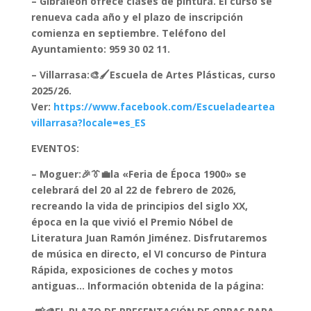
– Gibraleón ofrece clases de pintura. El curso se
renueva cada año y el plazo de inscripción
comienza en septiembre. Teléfono del
Ayuntamiento: 959 30 02 11.
– Villarrasa:🎨🖌️Escuela de Artes Plásticas, curso
2025/26.
Ver:
https://www.facebook.com/Escueladeartea
villarrasa?locale=es_ES
EVENTOS:
– Moguer:🎉👔💼la «Feria de Época 1900» se
celebrará del 20 al 22 de febrero de 2026,
recreando la vida de principios del siglo XX,
época en la que vivió el Premio Nóbel de
Literatura Juan Ramón Jiménez. Disfrutaremos
de música en directo, el VI concurso de Pintura
Rápida, exposiciones de coches y motos
antiguas… Información obtenida de la página: