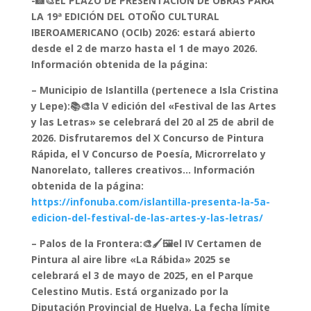
-📸🎨EL PLAZO DE PRESENTACIÓN DE OBRAS PARA
LA 19ª EDICIÓN DEL OTOÑO CULTURAL
IBEROAMERICANO (OCIb) 2026: estará abierto
desde el 2 de marzo hasta el 1 de mayo 2026.
Información obtenida de la página:
– Municipio de Islantilla (pertenece a Isla Cristina
y Lepe):📚🎨la V edición del «Festival de las Artes
y las Letras» se celebrará del 20 al 25 de abril de
2026. Disfrutaremos del X Concurso de Pintura
Rápida, el V Concurso de Poesía, Microrrelato y
Nanorelato, talleres creativos… Información
obtenida de la página:
https://infonuba.com/islantilla-presenta-la-5a-
edicion-del-festival-de-las-artes-y-las-letras/
– Palos de la Frontera:🎨🖌️🖼️el IV Certamen de
Pintura al aire libre «La Rábida» 2025 se
celebrará el 3 de mayo de 2025, en el Parque
Celestino Mutis. Está organizado por la
Diputación Provincial de Huelva. La fecha límite