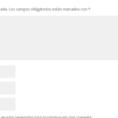
cada.
Los campos obligatorios están marcados con
*
 en este navegador para la próxima vez que comente.