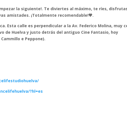
mpezar la siguiente!. Te diviertes al máximo, te ríes, disfruta
evas amistades. ¡Totalmente recomendable!💖.
hica. Esta calle es perpendicular a la Av. Federico Molina, muy 
vo de Huelva y justo detrás del antiguo Cine Fantasio, hoy
n Cammillo e Peppone).
elifestudiohuelva/
ncelifehuelva/?hl=es