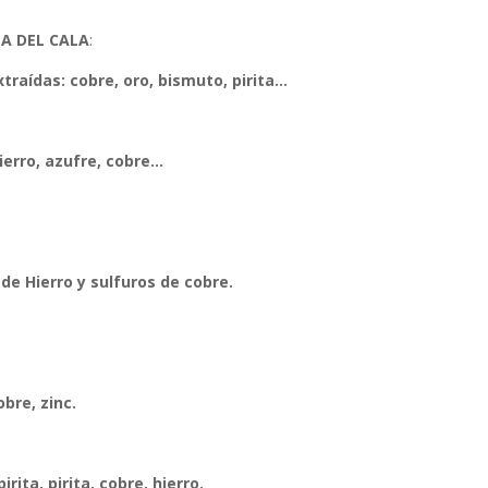
A DEL CALA
:
traídas: cobre, oro, bismuto, pirita…
ierro, azufre, cobre…
 de Hierro y sulfuros de cobre.
bre, zinc.
rita, pirita, cobre, hierro.