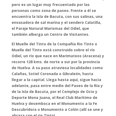
pero es un lugar muy frecuentado por las
personas como
zona de paseo
. Frente a él se
encuentra la
Isla de Bacuta
, con sus
salinas
, una
envasadora de sal marina
y el
sendero Calatilla
,
el
Paraje Natural Marismas del Odiel
, que
también alberga un
Centro de Visitantes
.
El
Muelle del Tinto
de la Compañía Rio Tinto o
Muelle del Tinto está construido sobre el
río
Odiel
, un río que nace en
Marimateos (Aracena)
y
recorre 128 kms. de norte a sur por la provincia
de Huelva. A su paso atraviesa localidades como
Calañas
,
Sotiel Coronada
o
Gibraleón
, hasta
llegar a la capital. Llega hasta aquí, sigue hacia
adelante, pasa entre medio del Paseo de la Ría y
de la Isla de Bacuta, por el Complejo de Ocio y
Deporte Mona Juana, el Real Club Marítimo de
Huelva y desemboca en el Monumento a la Fe
Descubridora o Monumento a Colón (allí se une y
abraza con el rio Tinto).