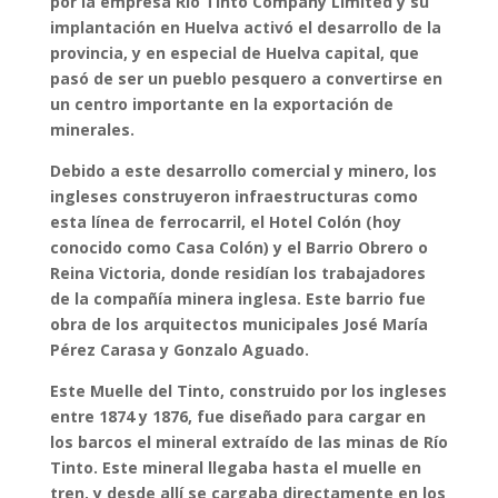
por la empresa
Río Tinto Company Limited
y su
implantación en Huelva
activó el desarrollo de la
provincia
, y en especial de
Huelva capital
, que
pasó de ser un pueblo pesquero a convertirse en
un
centro importante en la exportación de
minerales
.
Debido a este desarrollo comercial y minero
, los
ingleses construyeron infraestructuras como
esta
línea de ferrocarril
, el
Hotel Colón
(hoy
conocido como
Casa Colón
) y el
Barrio Obrero o
Reina Victoria
, donde residían los trabajadores
de la compañía minera inglesa. Este barrio fue
obra de los arquitectos municipales
José María
Pérez Carasa y Gonzalo Aguado
.
Este Muelle del Tinto, construido por los ingleses
entre 1874 y 1876, fue diseñado para cargar en
los barcos el mineral extraído de las minas de Río
Tinto. Este mineral llegaba hasta el muelle en
tren, y desde allí se cargaba directamente en los