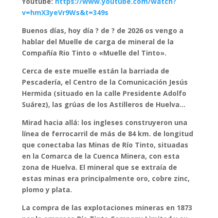
Youtube:
https://www.youtube.com/watch?
v=hmX3yeVr9Ws&t=349s
Buenos días, hoy día ? de ? de 2026 os vengo a
hablar del Muelle de carga de mineral de la
Compañía Rio Tinto o «Muelle del Tinto».
Cerca de este muelle están la barriada de
Pescadería, el Centro de la Comunicación Jesús
Hermida (situado en la calle Presidente Adolfo
Suárez), las grúas de los Astilleros de Huelva…
Mirad hacia allá:
los ingleses construyeron una
línea de ferrocarril de más de 84 km. de longitud
que conectaba las
Minas de Río Tinto
, situadas
en la
Comarca de la Cuenca Minera
, con esta
zona de Huelva. El mineral que se extraía de
estas minas era principalmente
oro, cobre zinc,
plomo y plata
.
La compra de las explotaciones mineras en
1873