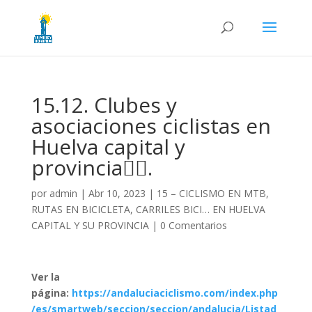
15.12. Clubes y
asociaciones ciclistas en
Huelva capital y
provincia🚴‍♂️.
por
admin
|
Abr 10, 2023
|
15 – CICLISMO EN MTB,
RUTAS EN BICICLETA, CARRILES BICI… EN HUELVA
CAPITAL Y SU PROVINCIA
|
0 Comentarios
Ver la
página:
https://andaluciaciclismo.com/index.php
/es/smartweb/seccion/seccion/andalucia/Listad