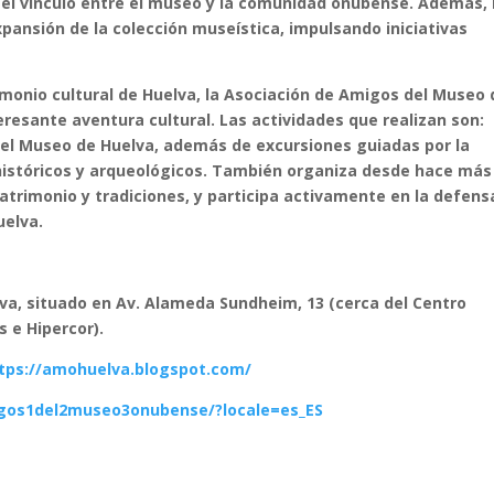
r el vínculo entre el museo y la comunidad onubense. Además, 
xpansión de la colección museística, impulsando iniciativas
trimonio cultural de Huelva, la Asociación de Amigos del Museo
eresante aventura cultural.
Las actividades que realizan son:
n el Museo de Huelva, además de excursiones guiadas por la
 históricos y arqueológicos. También organiza desde hace más
trimonio y tradiciones, y participa activamente en la defens
uelva.
lva, situado en Av. Alameda Sundheim, 13 (cerca del Centro
s e Hipercor).
tps://amohuelva.blogspot.com/
gos1del2museo3onubense/?locale=es_ES