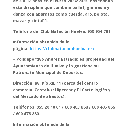
de 3 a 12 años en el curso 2024/2025, enseñando
esta disciplina que combina ballet, gimnasia y
danza con aparatos como cuerda, aro, pelota,
mazas y cinta🤸‍♀️.
Teléfono del Club Natación Huelva: 959 954 701.
Información obtenida de la
página:
https://clubnatacionhuelva.es/
– Polideportivo Andrés Estrada: es propiedad del
Ayuntamiento de Huelva y lo gestiona su
Patronato Municipal de Deportes.
Dirección: av. Pío XII, 11 (cerca del centro
comercial Costaluz: Hipercor y El Corte Inglés y
del Mercado de abastos).
Teléfonos: 959 20 10 01 / 600 483 868 / 600 495 866
/ 600 478 880.
Información obtenida de la