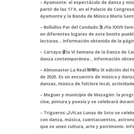
– Ayamonte: el espectáculo de danza y músi
partir de las 17 h. en el Palacio de Congre
Ayamonte y la Banda de Música María Santí
– Bollullos Par del Condado:🕺🎶la XXVII Se
en diferentes lugares de este bonito puebl
lecturas… Información obtenida de la pági
– Cartaya:🩰la VI Semana de la Danza de Ca
danza contemporánea… Información obteni
– Almonaster La Real:🌺🎼la IX edición del F
de 2025. Es un encuentro de música y danzas
danzas, música de folclore local, activida
– Moguer y municipio de Mazagón: la progra
cine, pintura y poesía y se celebrará duran
– Trigueros:🌙🎶Las Lunas de Soto se celebr
con danza, música, cuentacuentos, astronomí
que se unen cultura, arte y patrimonio. In