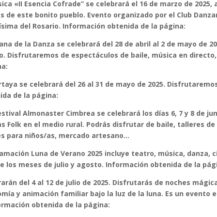
ca «II Esencia Cofrade” se celebrará el 16 de marzo de 2025, 
sos de este bonito pueblo. Evento organizado por el Club Danza
sima del Rosario. Información obtenida de la página:
mana de la Danza se celebrará del 28 de abril al 2 de mayo de 2
o. Disfrutaremos de espectáculos de baile, música en directo,
na:
rtaya se celebrará del 26 al 31 de mayo de 2025. Disfrutaremo
da de la página:
estival Almonaster Cimbrea se celebrará los días 6, 7 y 8 de ju
 Folk en el medio rural. Podrás disfrutar de baile, talleres de
des para niños/as, mercado artesano…
mación Luna de Verano 2025 incluye teatro, música, danza, ci
te los meses de julio y agosto. Información obtenida de la pág
arán del 4 al 12 de julio de 2025. Disfrutarás de noches mágic
a y animación familiar bajo la luz de la luna. Es un evento e
formación obtenida de la página: