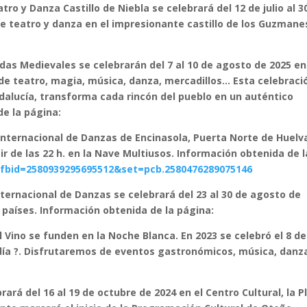
atro y Danza Castillo de Niebla se celebrará del 12 de julio al 3
e teatro y danza en el impresionante castillo de los Guzmane
nadas Medievales se celebrarán del 7 al 10 de agosto de 2025 en
 de teatro, magia, música, danza, mercadillos… Esta celebraci
ndalucía, transforma cada rincón del pueblo en un auténtico
e la página:
al Internacional de Danzas de Encinasola, Puerta Norte de Huelv
ir de las 22 h. en la Nave Multiusos. Información obtenida de l
fbid=2580939295695512&set=pcb.2580476289075146
 Internacional de Danzas se celebrará del 23 al 30 de agosto de
países. Información obtenida de la página:
l Vino se funden en la Noche Blanca. En 2023 se celebró el 8 de
l día ?. Disfrutaremos de eventos gastronómicos, música, dan
ará del 16 al 19 de octubre de 2024 en el Centro Cultural, la P