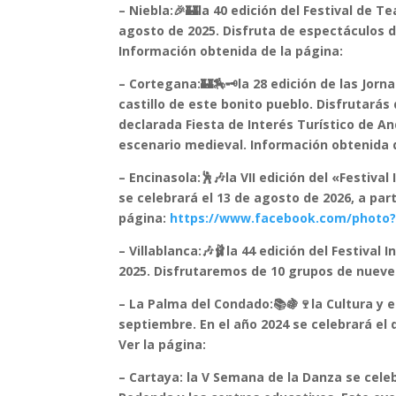
– Niebla:🎉🏰la 40 edición del Festival de Te
agosto de 2025. Disfruta de espectáculos d
Información obtenida de la página:
– Cortegana:🏰🏇🗝️la 28 edición de las Jor
castillo de este bonito pueblo. Disfrutarás
declarada Fiesta de Interés Turístico de A
escenario medieval. Información obtenida d
– Encinasola:🕺🎶la VII edición del «Festiv
se celebrará el 13 de agosto de 2026, a part
página:
https://www.facebook.com/photo?
– Villablanca:🎶🩰la 44 edición del Festival
2025. Disfrutaremos de 10 grupos de nueve 
– La Palma del Condado:📚🍇🍷la Cultura y e
septiembre. En el año 2024 se celebrará e
Ver la página:
– Cartaya: la V Semana de la Danza se celebr