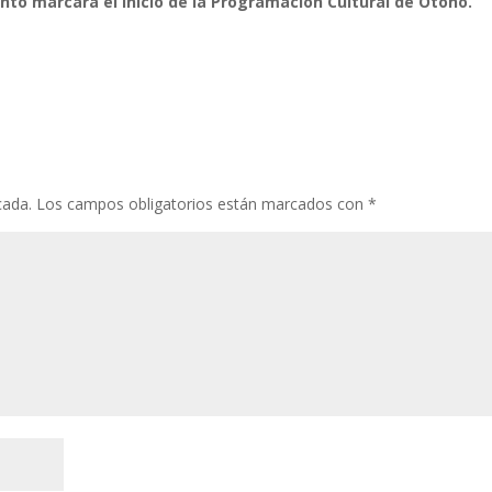
nto marcará el inicio de la Programación Cultural de Otoño.
cada.
Los campos obligatorios están marcados con
*