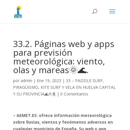
33.2. Páginas web y apps
para previsión
meteorológica: viento,
olas y mareas🌞🌊.
por
admin
|
Ene 19, 2023
|
33 – PADDLE SURF,
PIRAGÜISMO, KITE SURF Y VELA EN HUELVA CAPITAL
Y SU PROVINCIA🌊⛵🏄
|
0 Comentarios
– AEMET.ES: ofrece información meteorológica
sobre lluvias, vientos y fenómenos adversos en
cualquier municipio de España. Su web y app