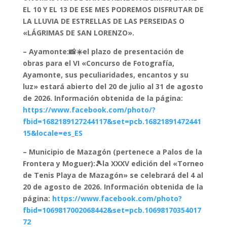
EL 10 Y EL 13 DE ESE MES PODREMOS DISFRUTAR DE
LA LLUVIA DE ESTRELLAS DE LAS PERSEIDAS O
«LÁGRIMAS DE SAN LORENZO».
– Ayamonte:📸☀️el plazo de presentación de
obras para el VI «Concurso de Fotografía,
Ayamonte, sus peculiaridades, encantos y su
luz» estará abierto del 20 de julio al 31 de agosto
de 2026. Información obtenida de la página:
https://www.facebook.com/photo/?
fbid=1682189127244117&set=pcb.16821891472441
15&locale=es_ES
– Municipio de Mazagón (pertenece a Palos de la
Frontera y Moguer):🎾la XXXV edición del «Torneo
de Tenis Playa de Mazagón» se celebrará del 4 al
20 de agosto de 2026. Información obtenida de la
página:
https://www.facebook.com/photo?
fbid=1069817002068442&set=pcb.10698170354017
72