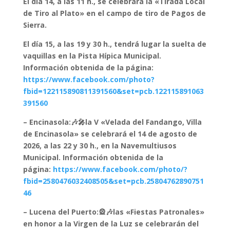
El día 14, a las 11 h., se celebrará la «Tirada Local
de Tiro al Plato» en el campo de tiro de Pagos de
Sierra.
El día 15, a las 19 y 30 h., tendrá lugar la suelta de
vaquillas en la Pista Hípica Municipal.
Información obtenida de la página:
https://www.facebook.com/photo?
fbid=122115890811391560&set=pcb.122115891063
391560
– Encinasola:🎶🎤la V «Velada del Fandango, Villa
de Encinasola» se celebrará el 14 de agosto de
2026, a las 22 y 30 h., en la Navemultiusos
Municipal. Información obtenida de la
página:
https://www.facebook.com/photo/?
fbid=2580476032408505&set=pcb.25804762890751
46
– Lucena del Puerto:🎡🎶las «Fiestas Patronales»
en honor a la Virgen de la Luz se celebrarán del