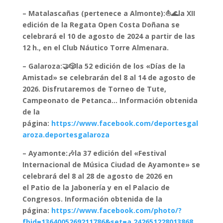
– Matalascañas (pertenece a Almonte):⛵🌊la XII
edición de la Regata Open Costa Doñana se
celebrará el 10 de agosto de 2024 a partir de las
12 h., en el Club Náutico Torre Almenara.
– Galaroza:🤝🎲la 52 edición de los «Días de la
Amistad» se celebrarán del 8 al 14 de agosto de
2026. Disfrutaremos de Torneo de Tute,
Campeonato de Petanca… Información obtenida
de la
página:
https://www.facebook.com/deportesgal
aroza.deportesgalaroza
– Ayamonte:🎶la 37 edición del «Festival
Internacional de Música Ciudad de Ayamonte» se
celebrará del 8 al 28 de agosto de 2026 en
el Patio de la Jabonería y en el Palacio de
Congresos. Información obtenida de la
página:
https://www.facebook.com/photo/?
fbid=1364005269211786&set=a.242651228013868