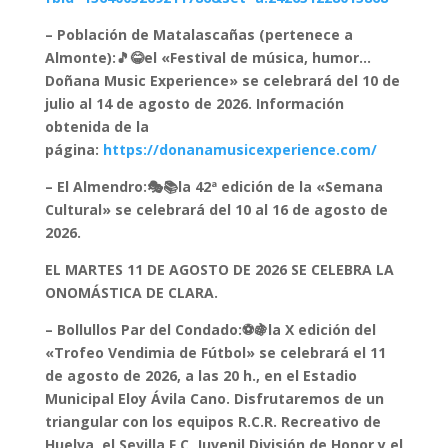
– Población de Matalascañas (pertenece a
Almonte):🎵😂el «Festival de música, humor…
Doñana Music Experience» se celebrará del 10 de
julio al 14 de agosto de 2026. Información
obtenida de la
página:
https://donanamusicexperience.com/
– El Almendro:🎭📚la 42ª edición de la «Semana
Cultural» se celebrará del 10 al 16 de agosto de
2026.
EL MARTES 11 DE AGOSTO DE 2026 SE CELEBRA LA
ONOMÁSTICA DE CLARA.
– Bollullos Par del Condado:⚽🍇la X edición del
«Trofeo Vendimia de Fútbol» se celebrará el 11
de agosto de 2026, a las 20 h., en el Estadio
Municipal Eloy Ávila Cano. Disfrutaremos de un
triangular con los equipos R.C.R. Recreativo de
Huelva, el Sevilla F.C, Juvenil División de Honor y el