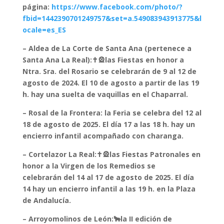
página:
https://www.facebook.com/photo/?
fbid=1442390701249757&set=a.549083943913775&l
ocale=es_ES
– Aldea de La Corte de Santa Ana (pertenece a
Santa Ana La Real):✝️🎡las Fiestas en honor a
Ntra. Sra. del Rosario se celebrarán de 9 al 12 de
agosto de 2024. El 10 de agosto a partir de las 19
h. hay una suelta de vaquillas en el Chaparral.
– Rosal de la Frontera: la Feria se celebra del 12 al
18 de agosto de 2025. El día 17 a las 18 h. hay un
encierro infantil acompañado con charanga.
– Cortelazor La Real:✝️🎡las Fiestas Patronales en
honor a la Virgen de los Remedios se
celebrarán del 14 al 17 de agosto de 2025. El día
14 hay un encierro infantil a las 19 h. en la Plaza
de Andalucía.
– Arroyomolinos de León:🐂la II edición de